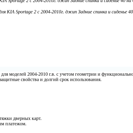
IA Sportage 2 с 2004-2010г. джип Задние спинка и сиденье 40 на
ля KIA Sportage 2 с 2004-2010г. джип Задние спинка и сиденье 4
для моделей 2004-2010 г.в. с учетом геометрии и функциональн
 защитные свойства и долгий срок использования.
тяжки дверных карт.
ым платежом.