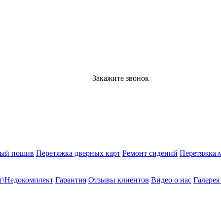
Закажите звонок
ный пошив
Перетяжка дверных карт
Ремонт сидений
Перетяжка 
т\Недокомплект
Гарантия
Отзывы клиентов
Видео о нас
Галерея