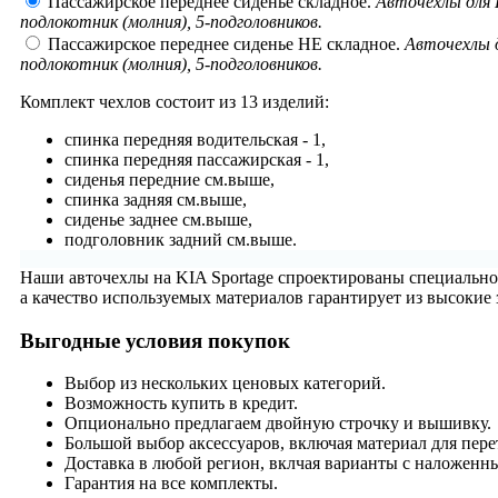
Пассажирское переднее сиденье складное.
Авточехлы для K
подлокотник (молния), 5-подголовников.
Пассажирское переднее сиденье НЕ складное.
Авточехлы д
подлокотник (молния), 5-подголовников.
Комплект чехлов состоит из
13 изделий:
спинка передняя водительская - 1,
спинка передняя пассажирская - 1,
сиденья передние см.выше,
спинка задняя см.выше,
сиденье заднее см.выше,
подголовник задний см.выше.
Наши авточехлы на KIA Sportage спроектированы специально 
а качество используемых материалов гарантирует из высокие
Выгодные условия покупок
Выбор из нескольких ценовых категорий.
Возможность купить в кредит.
Опционально предлагаем двойную строчку и вышивку.
Большой выбор аксессуаров, включая материал для пере
Доставка в любой регион, вклчая варианты с наложенн
Гарантия на все комплекты.