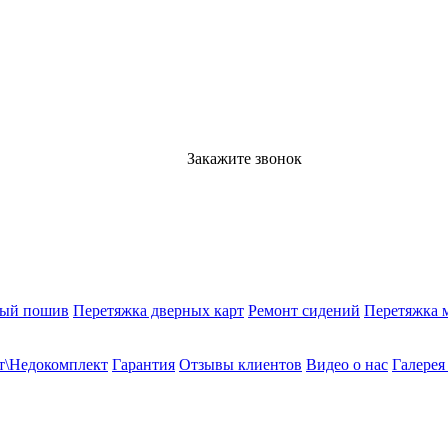
Закажите звонок
ный пошив
Перетяжка дверных карт
Ремонт сидений
Перетяжка 
т\Недокомплект
Гарантия
Отзывы клиентов
Видео о нас
Галерея