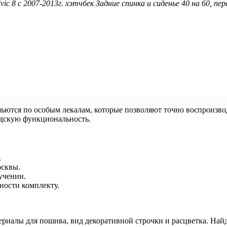
ic 8 с 2007-2013г. хэтчбек Задние спинка и сиденье 40 на 60, пе
шьются по особым лекалам, которые позволяют точно воспроизв
водскую функциональность.
.
осквы.
учении.
ности комплекту.
риалы для пошива, вид декоративной строчки и расцветка. Найд