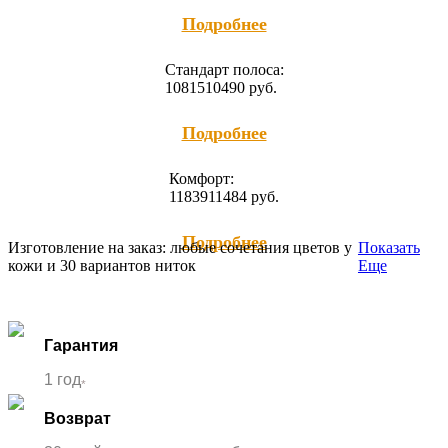
Подробнее
Cтандарт полоса:
10815
10490
руб.
Подробнее
Комфорт:
11839
11484
руб.
Подробнее
Изготовление на заказ: любые сочетания цветов у
Показать
кожи и 30 вариантов ниток
Еще
Гарантия
1 год
*
Возврат