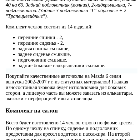
40 на 60. Задний подлокотник (молния), 2-надкрыльника, 7-
подголовников. (Задние 3 подголовника "Г" образные + 2
"Трапециевидные").
Комплект чехлов состоит из
14 изделий:
передние спинки - 2,
передние сиденья - 2,
задняя спинка см.выше,
заднее сиденье см.выше,
подголовник см.выше,
задние боковые надкрыльники см.выше.
Покупайте качественные авточехлы на Mazda 6 седан
выпуска 2002-2007 г.г. из статусных материалов! Гладкая
износостойкая экокожа будет использована для боковых
сторон, а лицевую часть вы можете заказать из алькантары,
экокожи с перфорацией или автовелюра.
Комплект на салон
Всего будет изготовлено 14 чехлов строго по форме кресел.
По одному чехлу на спинку, сиденье и подголовник
предоставим для кресел водителя и пассажира. На второй
ряд изготовим сиденье, две спинки и три подголовника для