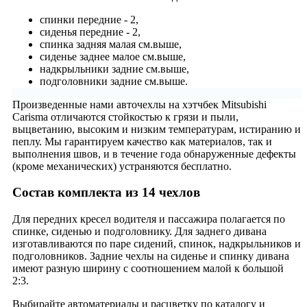
спинки передние - 2,
сиденья передние - 2,
спинка задняя малая см.выше,
сиденье заднее малое см.выше,
надкрыльники задние см.выше,
подголовники задние см.выше.
Произведенные нами авточехлы на хэтчбек Mitsubishi
Carisma отличаются стойкостью к грязи и пыли,
выцветанию, высоким и низким температурам, истиранию и
пеплу. Мы гарантируем качество как материалов, так и
выполнения швов, и в течение года обнаруженные дефекты
(кроме механических) устраняются бесплатно.
Состав комплекта из 14 чехлов
Для передних кресел водителя и пассажира полагается по
спинке, сиденью и подголовнику. Для заднего дивана
изготавливаются по паре сидений, спинок, надкрыльников и
подголовников. Задние чехлы на сиденье и спинку дивана
имеют разную ширину с соотношением малой к большой
2:3.
Выбирайте автоматериалы и расцветку по каталогу и