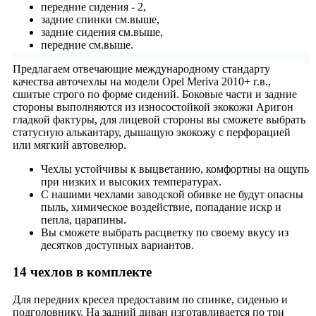
передние сидения - 2,
задние спинки см.выше,
задние сидения см.выше,
передние см.выше.
Предлагаем отвечающие международному стандарту
качества авточехлы на модели Opel Meriva 2010+ г.в.,
сшитые строго по форме сидений. Боковые части и задние
стороны выполняются из износостойкой экокожи Аригон
гладкой фактуры, для лицевой стороны вы сможете выбрать
статусную алькантару, дышащую экокожу с перфорацией
или мягкий автовелюр.
Чехлы устойчивы к выцветанию, комфортны на ощупь
при низких и высоких температурах.
С нашими чехлами заводской обивке не будут опасны
пыль, химическое воздействие, попадание искр и
пепла, царапины.
Вы сможете выбрать расцветку по своему вкусу из
десятков доступных вариантов.
14 чехлов в комплекте
Для передних кресел предоставим по спинке, сиденью и
подголовнику. На задний диван изготавливается по три