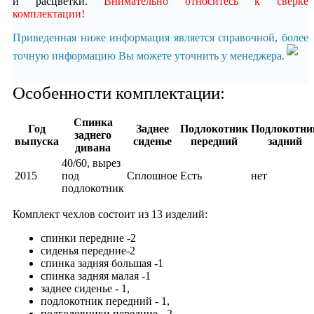
и расцветки.
Внимательно относитесь к сверке
комплектации!
Приведенная ниже информация является справочной, более
точную информацию Вы можете уточнить у менеджера.
Особенности комплектации:
Спинка
Год
Заднее
Подлокотник
Подлокотни
заднего
выпуска
сиденье
передний
задний
дивана
40/60, вырез
2015
под
Сплошное
Есть
нет
подлокотник
Комплект чехлов состоит из
13 изделий:
спинки передние -2
сиденья передние-2
спинка задняя большая -1
спинка задняя малая -1
заднее сиденье - 1,
подлокотник передний - 1,
подголовники передние - 2,