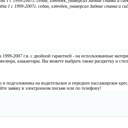
a 1 с 1999-2007г. седан, хэтчбек, универсал Задние спинка и сид
ia 1 с 1999-2007г. седан, хэтчбек, универсал Задние спинка и сид
a 1999-2007 г.в. с двойной гарантией - на использованные мат
овелюра, алькантары. Вы можете выбрать также расцветку и стил
и и подголовника на водительское и переднее пассажирское крес
яйте заявку в электронном письме или по телефону!