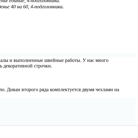
енье единые, 4-подголовника.
енье 40 на 60, 4-подголовника.
ериалы и выполненные швейные работы. У нас много
ь декоративной строчки.
ло. Диван второго ряда комплектуется двумя чехлами на