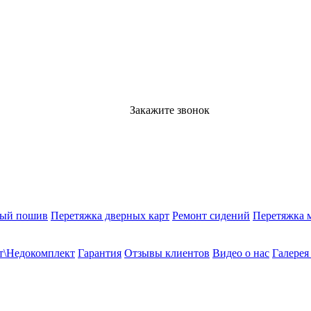
Закажите звонок
ный пошив
Перетяжка дверных карт
Ремонт сидений
Перетяжка 
т\Недокомплект
Гарантия
Отзывы клиентов
Видео о нас
Галерея