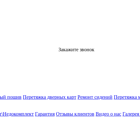
Закажите звонок
ный пошив
Перетяжка дверных карт
Ремонт сидений
Перетяжка 
т\Недокомплект
Гарантия
Отзывы клиентов
Видео о нас
Галерея