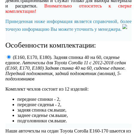
демонстрационными и служат только для выбора материала
и расцветки.
Внимательно относитесь к сверке
комплектации!
Приведенная ниже информация является справочной, более
точную информацию Вы можете уточнить у менеджера.
Особенности комплектации:
(E160, E170, Е180). Задняя спинка 40 на 60, сиденье
единое.
Авточехлы для Toyota Corolla 11 с 2012-2018 седан
(E160, E170, E180) Задняя спинка 40 на 60, сиденье единое.
Передний подлоконтик, задний подлокотник (молния), 5-
подголовников
Комплект чехлов состоит из
12 изделий:
передние спинки - 2,
передние сиденья - 2,
задняя спинка см.выше,
заднее сиденье см.выше,
подголовники см.выше.
Наши авточехлы на седан Toyota Corolla E160-170 шьются из