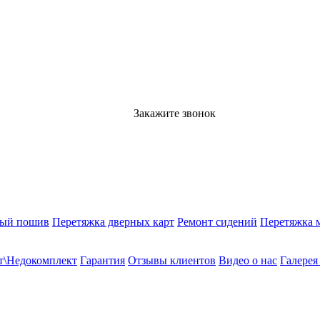
Закажите звонок
ный пошив
Перетяжка дверных карт
Ремонт сидений
Перетяжка 
т\Недокомплект
Гарантия
Отзывы клиентов
Видео о нас
Галерея