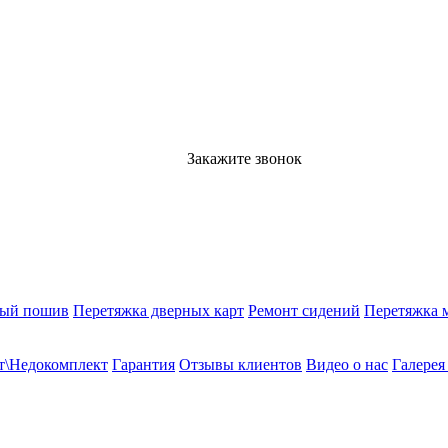
Закажите звонок
ный пошив
Перетяжка дверных карт
Ремонт сидений
Перетяжка 
т\Недокомплект
Гарантия
Отзывы клиентов
Видео о нас
Галерея