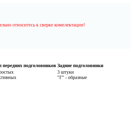
льно относитесь к сверке комплектации!
п передних подголовников
Задние подголовники
ростых
3 штуки
ктивных
"Г" - образные