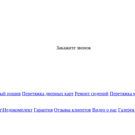
Закажите звонок
ный пошив
Перетяжка дверных карт
Ремонт сидений
Перетяжка 
т\Недокомплект
Гарантия
Отзывы клиентов
Видео о нас
Галерея