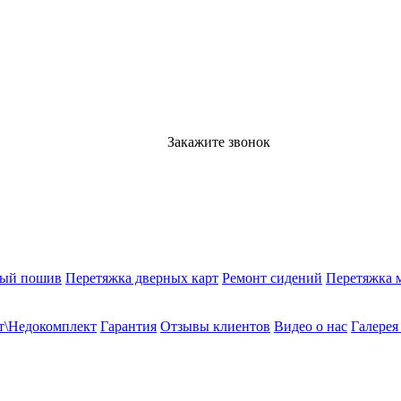
Закажите звонок
ный пошив
Перетяжка дверных карт
Ремонт сидений
Перетяжка 
т\Недокомплект
Гарантия
Отзывы клиентов
Видео о нас
Галерея