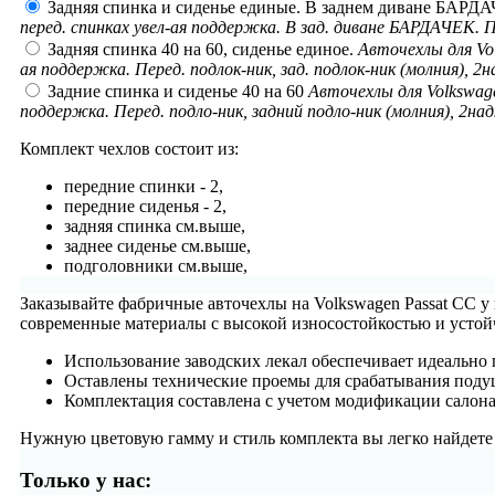
Задняя спинка и сиденье единые. В заднем диване БАРД
перед. спинках увел-ая поддержка. В зад. диване БАРДАЧЕК. Пе
Задняя спинка 40 на 60, сиденье единое.
Авточехлы для Vol
ая поддержка. Перед. подлок-ник, зад. подлок-ник (молния), 2
Задние спинка и сиденье 40 на 60
Авточехлы для Volkswage
поддержка. Перед. подло-ник, задний подло-ник (молния), 2над
Комплект чехлов состоит из:
передние спинки - 2,
передние сиденья - 2,
задняя спинка см.выше,
заднее сиденье см.выше,
подголовники см.выше,
Заказывайте фабричные авточехлы на Volkswagen Passat CC у
современные материалы с высокой износостойкостью и устой
Использование заводских лекал обеспечивает идеально 
Оставлены технические проемы для срабатывания подуш
Комплектация составлена с учетом модификации салон
Нужную цветовую гамму и стиль комплекта вы легко найдете с
Только у нас: