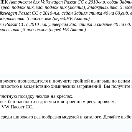
АЧЕК
Авточехлы для Volkswagen Passat CC с 2010-н.в. седан Задн
ред. подлок-ник, зад. подлок-ник (молния), 2надкрыльника, 5 под
kswagen Passat CC с 2010-н.в. седан Задняя спинка 40 на 60,сид.
надкрыльника, 5 подгол-ков (перед.НЕ Актив.)
n Passat CC с 2010-н.в. универсал Зад. спинка и сиденье 40 на 60
крыльника, 5 подгол-ков (перед.НЕ Актив.)
 прямого производителя и получите тройной выигрыш по ценам 
чивостью к воздействию химических загрязнений. Вы получите 
плотную посадку чехлов на креслах.
ек безопасности и доступа к встроенным регулировкам.
а VW Пассат СС.
реди широкого разнообразия моделей в каталоге. Делайте выбор 