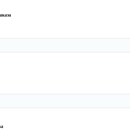
аказа
ва