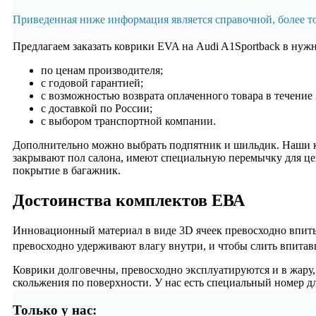
Приведенная ниже информация является справочной, более 
Предлагаем заказать коврики EVA на Audi A1Sportback в ну
по ценам производителя;
с годовой гарантией;
с возможностью возврата оплаченного товара в течение 
с доставкой по России;
с выбором транспортной компании.
Дополнительно можно выбрать подпятник и шильдик. Наши ко
закрывают пол салона, имеют специальную перемычку для цен
покрытие в багажник.
Достоинства комплектов ЕВА
Инновационный материал в виде 3D ячеек превосходно впитыва
превосходно удерживают влагу внутри, и чтобы слить впитав
Коврики долговечны, превосходно эксплуатируются и в жару, и
скольжения по поверхности. У нас есть специальный номер д
Только у нас: