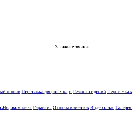
Закажите звонок
ный пошив
Перетяжка дверных карт
Ремонт сидений
Перетяжка 
т\Недокомплект
Гарантия
Отзывы клиентов
Видео о нас
Галерея