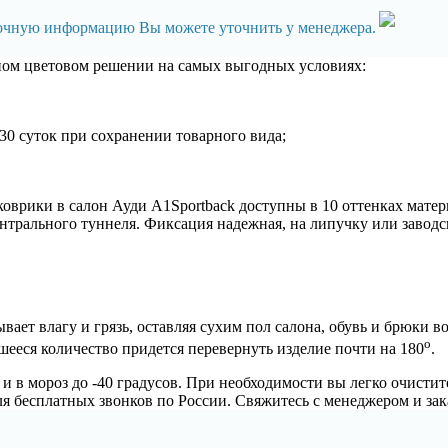
точную информацию Вы можете уточнить у менеджера.
жном цветовом решении на самых выгодных условиях:
30 суток при сохранении товарного вида;
врики в салон Ауди А1Sportback доступны в 10 оттенках матер
трального туннеля. Фиксация надежная, на липучку или заводск
ет влагу и грязь, оставляя сухим пол салона, обувь и брюки в
о
шееся количество придется перевернуть изделие почти на 180
.
 в мороз до -40 градусов. При необходимости вы легко очистите
ля бесплатных звонков по России. Свяжитесь с менеджером и за