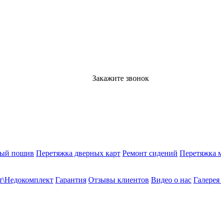
Закажите звонок
ный пошив
Перетяжка дверных карт
Ремонт сидений
Перетяжка 
т\Недокомплект
Гарантия
Отзывы клиентов
Видео о нас
Галерея