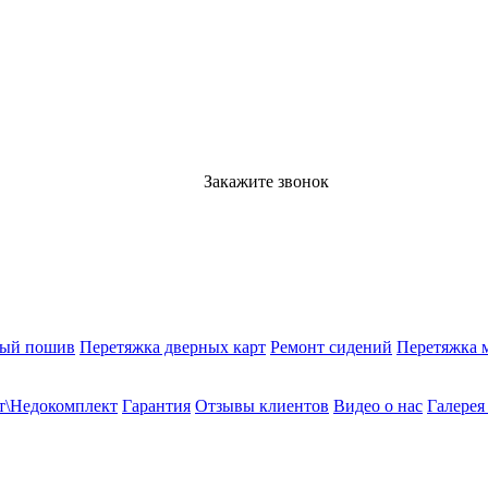
Закажите звонок
ный пошив
Перетяжка дверных карт
Ремонт сидений
Перетяжка 
т\Недокомплект
Гарантия
Отзывы клиентов
Видео о нас
Галерея