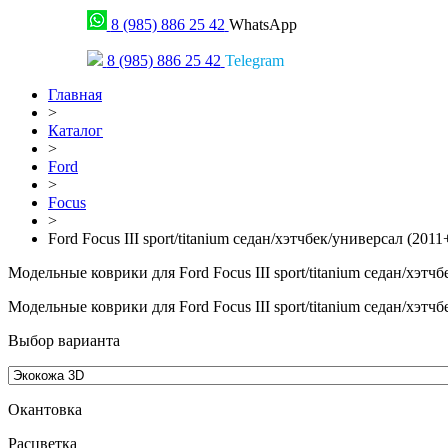
8 (985) 886 25 42
WhatsApp
8 (985) 886 25 42
Telegram
Главная
>
Каталог
>
Ford
>
Focus
>
Ford Focus III sport/titanium седан/хэтчбек/универсал (2011
Модельные коврики для Ford Focus III sport/titanium седан/хэтч
Модельные коврики для Ford Focus III sport/titanium седан/хэтч
Выбор варианта
Окантовка
Pасцветка