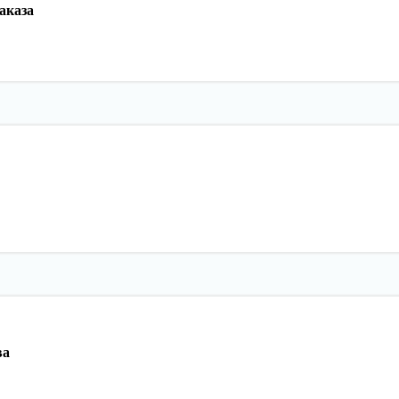
аказа
ва