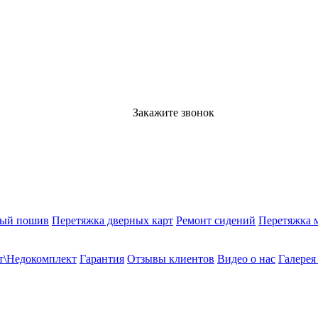
Закажите звонок
ный пошив
Перетяжка дверных карт
Ремонт сидений
Перетяжка 
т\Недокомплект
Гарантия
Отзывы клиентов
Видео о нас
Галерея