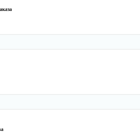
аказа
ва