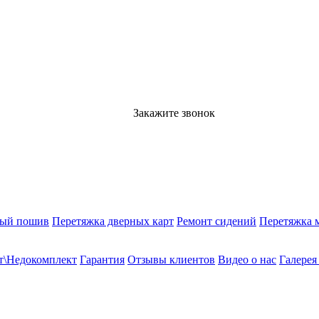
Закажите звонок
ный пошив
Перетяжка дверных карт
Ремонт сидений
Перетяжка 
т\Недокомплект
Гарантия
Отзывы клиентов
Видео о нас
Галерея