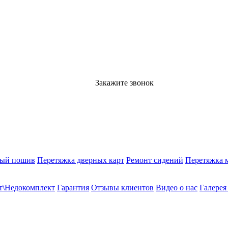
Закажите звонок
ный пошив
Перетяжка дверных карт
Ремонт сидений
Перетяжка 
т\Недокомплект
Гарантия
Отзывы клиентов
Видео о нас
Галерея