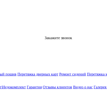
Закажите звонок
ный пошив
Перетяжка дверных карт
Ремонт сидений
Перетяжка 
т\Недокомплект
Гарантия
Отзывы клиентов
Видео о нас
Галерея