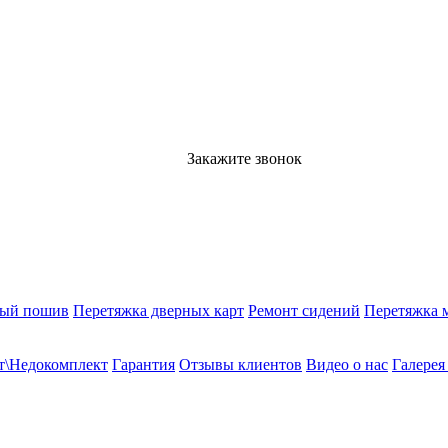
Закажите звонок
ный пошив
Перетяжка дверных карт
Ремонт сидений
Перетяжка 
т\Недокомплект
Гарантия
Отзывы клиентов
Видео о нас
Галерея