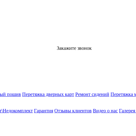
Закажите звонок
ный пошив
Перетяжка дверных карт
Ремонт сидений
Перетяжка 
т\Недокомплект
Гарантия
Отзывы клиентов
Видео о нас
Галерея