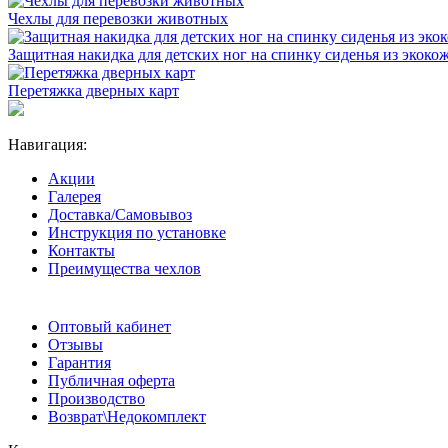
Чехлы для перевозки животных
Защитная накидка для детских ног на спинку сиденья из экоко
Перетяжка дверных карт
Навигация:
Акции
Галерея
Доставка/Самовывоз
Инструкция по установке
Контакты
Преимущества чехлов
Оптовый кабинет
Отзывы
Гарантия
Публичная оферта
Производство
Возврат\Недокомплект