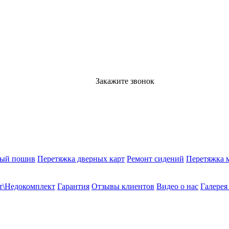
Закажите звонок
ный пошив
Перетяжка дверных карт
Ремонт сидений
Перетяжка 
т\Недокомплект
Гарантия
Отзывы клиентов
Видео о нас
Галерея