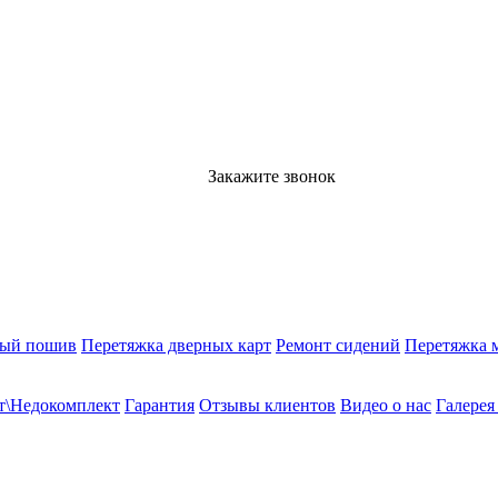
Закажите звонок
ный пошив
Перетяжка дверных карт
Ремонт сидений
Перетяжка 
т\Недокомплект
Гарантия
Отзывы клиентов
Видео о нас
Галерея